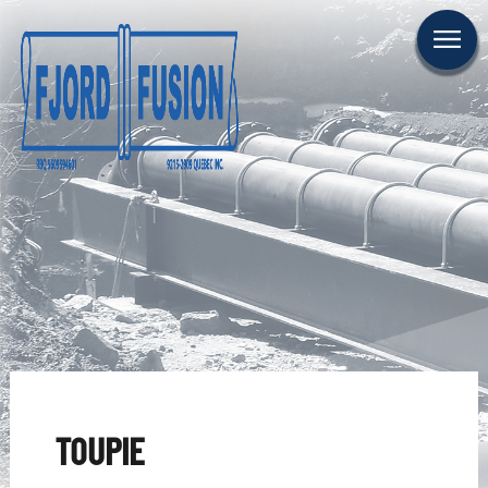
CARRIÈRE
NOUS JOINDRE
EN
ENTREPRISE
FUSION
RÉALISATIONS
TOUPIE